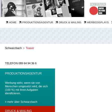
Navigation
info@schwarzbach.net
HOME
PRODUKTIONSAGENTUR
DRUCK & MAILING
WERBEDISPLAYS
überspringen
Schwarzbach
Teaser
TELEFON 089 64 94 36 6
PRODUKTIONSAGENTUR
Werbung wirkt, wenn sie von
Menschen umgesetzt wird, die sich
(100 %) mit Ihren Aufgaben
identifizieren.
» mehr über Schwarzbach
DRUCK & MAILING