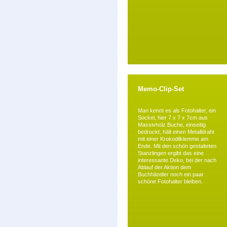
Memo-Clip-Set
Man kennt es als Fotohalter, ein
Sockel, hier 7 x 7 x 7cm aus
Massivholz Buche, einseitig
bedruckt, hält einen Metalldraht
mit einer Krokodilklemme am
Ende. Mit den schön gestalteten
Stanzlingen ergibt das eine
interessante Deko, bei der nach
Ablauf der Aktion dem
Buchhändler noch ein paar
schöne Fotohalter bleiben.