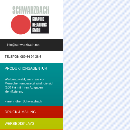
info@schwarzbach.net
TELEFON 089 64 94 36 6
PRODUKTIONSAGENTUR
Werbung wirkt, wenn sie von
Menschen umgesetzt wird, die sich
(100 %) mit Ihren Aufgaben
identifizieren.
» mehr über Schwarzbach
DRUCK & MAILING
Werbung wirkt, wenn Werbung
WERBEDISPLAYS
(einfach) begreifbar gemacht wird!