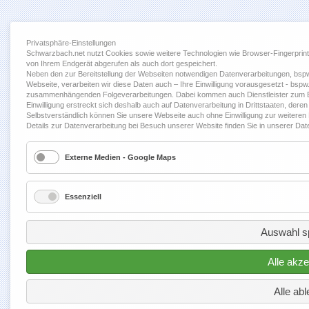
Privatsphäre-Einstellungen
Schwarzbach.net nutzt Cookies sowie weitere Technologien wie Browser-Fingerpri
von Ihrem Endgerät abgerufen als auch dort gespeichert.
Neben den zur Bereitstellung der Webseiten notwendigen Datenverarbeitungen, bspw.
Webseite, verarbeiten wir diese Daten auch – Ihre Einwilligung vorausgesetzt - bspw
zusammenhängenden Folgeverarbeitungen. Dabei kommen auch Dienstleister zum Ei
Einwilligung erstreckt sich deshalb auch auf Datenverarbeitung in Drittstaaten, dere
Selbstverständlich können Sie unsere Webseite auch ohne Einwilligung zur weiteren Da
Details zur Datenverarbeitung bei Besuch unserer Website finden Sie in unserer Da
Externe Medien - Google Maps
Essenziell
Auswahl s
Alle akze
Alle ab