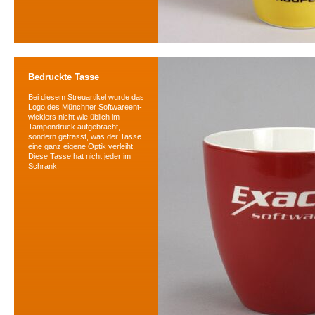
Bedruckte Tasse
Bei diesem Streuartikel wurde das
Logo des Münchner Softwareent-
wicklers nicht wie üblich im
Tampondruck aufgebracht,
sondern gefrässt, was der Tasse
eine ganz eigene Optik verleiht.
Diese Tasse hat nicht jeder im
Schrank.