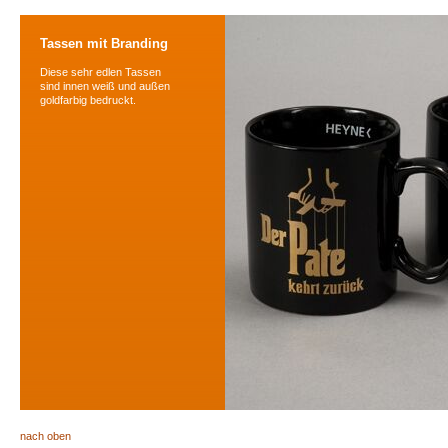
Tassen mit Branding
Diese sehr edlen Tassen
sind innen weiß und außen
goldfarbig bedruckt.
nach oben