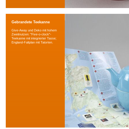
Gebrandete Teekanne
Give-Away und Deko mit hohem
Zweitnutzen: "Five-o-clock"-
Teekanne mit integrierter Tasse;
England-Faltplan mit Tatorten.