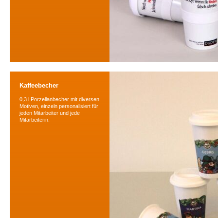
Kaffeebecher
0,3 l Porzellanbecher mit diversen
Motiven, einzeln personalisiert für
jeden Mitarbeiter und jede
Mitarbeiterin.