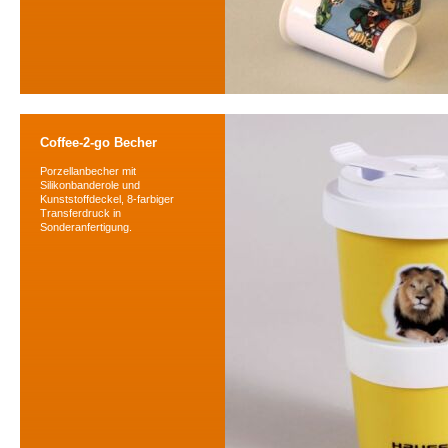
Coffee-2-go Becher
Porzellanbecher mit
Silikonbanderole und
Kunststoffdeckel, 8-farbiger
Transferdruck in
Sonderanfertigung.