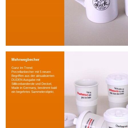
Mehrwegbecher
Ganz im Trend:
Porzellanbecher mit 5 neuen
Begriffen aus der aktualisierten
DUDEN Ausgabe mit
Sillikonbanderole und Deckel,
Made in Germany, bestimmt bald
ein begehrtes Sammelerobjekt.