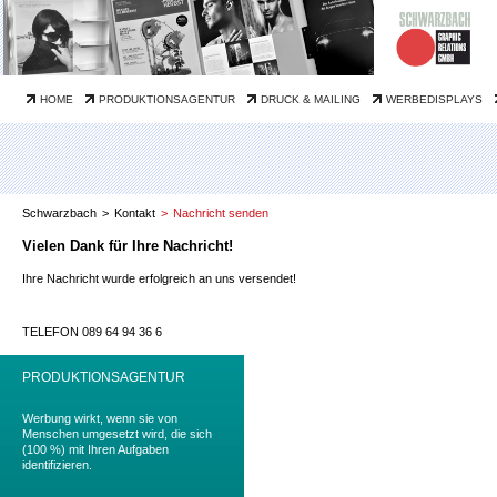
Navigation
info@schwarzbach.net
HOME
PRODUKTIONSAGENTUR
DRUCK & MAILING
WERBEDISPLAYS
überspringen
Schwarzbach
Kontakt
Nachricht senden
Vielen Dank für Ihre Nachricht!
Ihre Nachricht wurde erfolgreich an uns versendet!
TELEFON 089 64 94 36 6
PRODUKTIONSAGENTUR
Werbung wirkt, wenn sie von
Menschen umgesetzt wird, die sich
(100 %) mit Ihren Aufgaben
identifizieren.