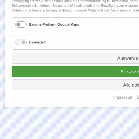
Einwilligung erstreckt sich deshalb auch auf Datenverarbeitung in Drittstaaten, dere
Selbstverständlich können Sie unsere Webseite auch ohne Einwilligung zur weiteren Da
Details zur Datenverarbeitung bei Besuch unserer Website finden Sie in unserer Da
Externe Medien - Google Maps
Essenziell
Auswahl s
Alle akze
Alle ab
Impressum